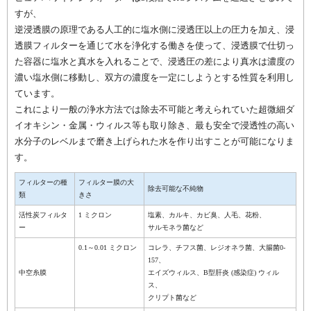
すが、
逆浸透膜の原理である人工的に塩水側に浸透圧以上の圧力を加え、浸
透膜フィルターを通じて水を浄化する働きを使って、浸透膜で仕切っ
た容器に塩水と真水を入れることで、浸透圧の差により真水は濃度の
濃い塩水側に移動し、双方の濃度を一定にしようとする性質を利用し
ています。
これにより一般の浄水方法では除去不可能と考えられていた超微細ダ
イオキシン・金属・ウィルス等も取り除き、最も安全で浸透性の高い
水分子のレベルまで磨き上げられた水を作り出すことが可能になりま
す。
フィルターの種
フィルター膜の大
除去可能な不純物
類
きさ
活性炭フィルタ
1 ミクロン
塩素、カルキ、カビ臭、人毛、花粉、
ー
サルモネラ菌など
0.1～0.01 ミクロン
コレラ、チフス菌、レジオネラ菌、大腸菌0-
157、
中空糸膜
エイズウィルス、B型肝炎 (感染症) ウィル
ス、
クリプト菌など