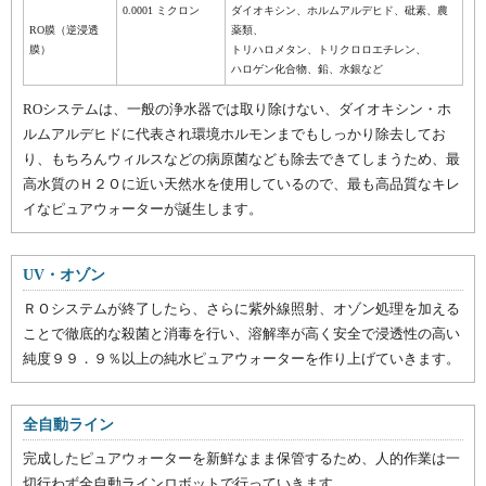
0.0001 ミクロン
ダイオキシン、ホルムアルデヒド、砒素、農
RO膜（逆浸透
薬類、
膜）
トリハロメタン、トリクロロエチレン、
ハロゲン化合物、鉛、水銀など
ROシステムは、一般の浄水器では取り除けない、ダイオキシン・ホ
ルムアルデヒドに代表され環境ホルモンまでもしっかり除去してお
り、もちろんウィルスなどの病原菌なども除去できてしまうため、最
高水質のＨ２Ｏに近い天然水を使用しているので、最も高品質なキレ
イなピュアウォーターが誕生します。
UV・オゾン
ＲＯシステムが終了したら、さらに紫外線照射、オゾン処理を加える
ことで徹底的な殺菌と消毒を行い、溶解率が高く安全で浸透性の高い
純度９９．９％以上の純水ピュアウォーターを作り上げていきます。
全自動ライン
完成したピュアウォーターを新鮮なまま保管するため、人的作業は一
切行わず全自動ラインロボットで行っていきます。