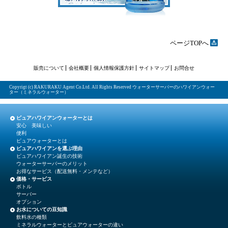
ページTOPへ
販売について
会社概要
個人情報保護方針
サイトマップ
お問合せ
Copyrigt (c) RAKURAKU Agent Co.Ltd. All Rights Reserved ウォーターサーバーのハワイアンウォー
ター（ミネラルウォーター）
ピュアハワイアンウォーターとは
安心 美味しい
便利
ピュアウォーターとは
ピュアハワイアンを選ぶ理由
ピュアハワイアン誕生の技術
ウォーターサーバーのメリット
お得なサービス（配送無料・メンテなど）
価格・サービス
ボトル
サーバー
オプション
お水についての豆知識
飲料水の種類
ミネラルウォーターとピュアウォーターの違い